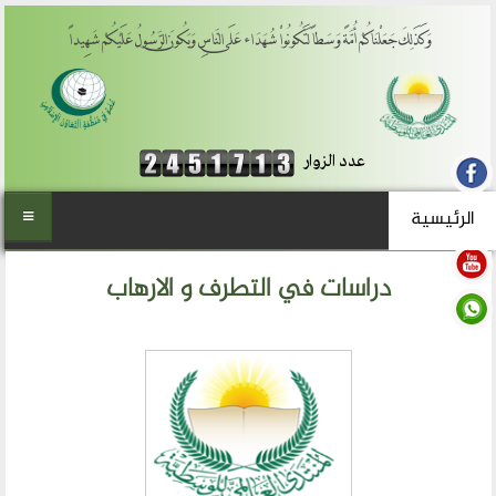
وَكَذَلِكَ جَعَلْنَاكُمْ أُمَّةً وَسَطاً لِّتَكُونُواْ شُهَدَاء عَلَى النَّاسِ وَيَكُونَ الرَّسُولُ عَلَيْكُمْ شَهِيداً
عدد الزوار
الرئيسية
الرئيسية
دراسات في التطرف و الارهاب
من نحن
المنتدى العالمي للوسطية
أهداف المنتدى
الفكرة والتأسيس
تطلعاتنا