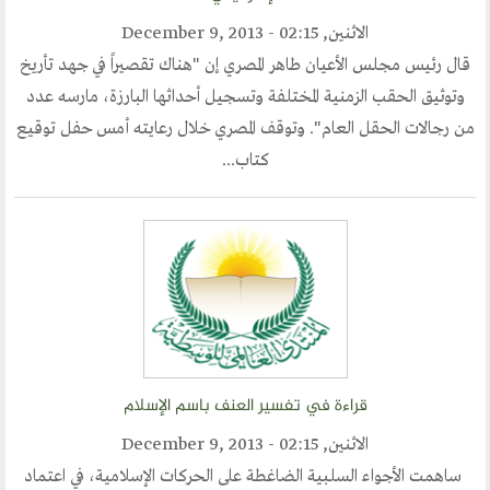
الحوار في الاسلام
الحوار مع الاخر
الاثنين, December 9, 2013 - 02:15
قال رئيس مجلس الأعيان طاهر المصري إن "هناك تقصيراً في جهد تأريخ
وتوثيق الحقب الزمنية المختلفة وتسجيل أحداثها البارزة، مارسه عدد
نشاطاتنا
من رجالات الحقل العام". وتوقف المصري خلال رعايته أمس حفل توقيع
المحاضرات
كتاب...
بيانات
رحلات
ندوات
اخرى
مركز الدراسات
قراءة في تفسير العنف باسم الإسلام
دراسات في الوسطية والتطرف والارهاب
من نحن
الاثنين, December 9, 2013 - 02:15
نشاطاتنا
ساهمت الأجواء السلبية الضاغطة على الحركات الإسلامية، في اعتماد