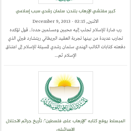
مكتبنا الدائم
كبير مفتشي الإرهاب بلندن: سلمان رشدي سبب إسلامي
منتدى الوسطية للفكر و الثقافة
الاثنين, December 9, 2013 - 02:15
الفكرة و التأسيس
رب ضارة للإسلام تجلب إليه محبين ومسلمين جددا.. قول تؤكده
اهدافنا
تجارب عديدة من بينها تجربة العقيد البريطاني ريتشارد فيرلي الذي
تطلعاتنا
دفعته كتابات الكاتب الهندي سلمان رشدي المسيئة للإسلام إلى اعتناق
الهيئة الادارية
الإسلام ثم...
الفروع
أقسام الموقع
الحوار الحضاري
الحوار في القران الكريم
المبسلط يوقع كتابه "الإرهاب على فلسطين": تأريخ جرائم الاحتلال
الحوار في السيرة
الإسرائيلي