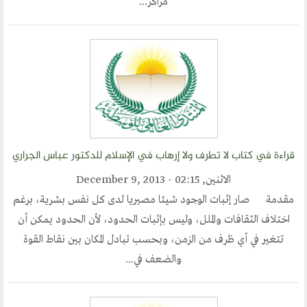
مراكز...
مشاركات القراء
مواقع صديقة
المؤتمرات
منتديات الوسطية
اخر الاخبار
قراءة في كتاب لا تطرف ولا إرهاب في الإسلام للدكتور عباس الجراري
المنتدى في الاعلام
الاثنين, December 9, 2013 - 02:15
طلبات الانتساب
مقدمة صار إثبات الوجود شيئا مصيريا لدى كل نفس بشرية، برغم
اختلاف الثقافات والملل، وليس بإثبات الحدود، لأن الحدود يمكن أن
اتصل بنا
تتغير في أي ظرف من الزمن، وبحسب تبادل المكان بين نقاط القوة
والضعف في...
أرسل لنا
ارسل مقالآ