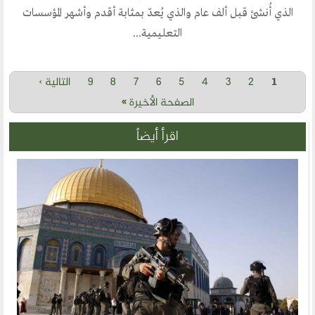
الذي أُنشئ قبل ألف عام والذي يُعدّ بمثابة أقدم وأشهر المؤسسات
التعليمية...
2
3
4
5
6
7
8
9
التالية ›
Pages
1
الصفحة الأخيرة »
اقرأ أيضاً