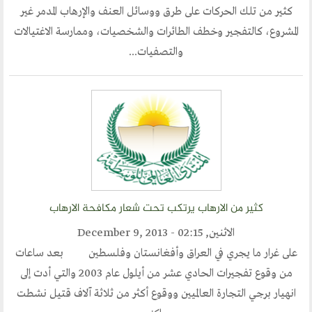
كثير من تلك الحركات على طرق ووسائل العنف والإرهاب المدمر غير
أقسام المنتدى
المشروع، كالتفجير وخطف الطائرات والشخصيات، وممارسة الاغتيالات
والتصفيات...
إصدارات الوسطية
قطاع المرأة
قطاع الشباب
قالوا في المنتدى
روابط اخرى
أخبار العالم الاسلامي
كثير من الارهاب يرتكب تحت شعار مكافحة الارهاب
التدريب
الاثنين, December 9, 2013 - 02:15
جديد المؤتمرات
على غرار ما يجري في العراق وأفغانستان وفلسطين بعد ساعات
خطب الجمعة
من وقوع تفجيرات الحادي عشر من أيلول عام 2003 والتي أدت إلى
انهيار برجي التجارة العالميين ووقوع أكثر من ثلاثة آلاف قتيل نشطت
طلب توظيف