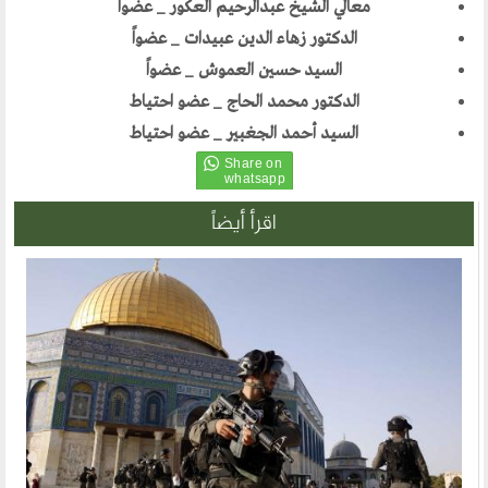
معالي الشيخ عبدالرحيم العكور _ عضواً
مكتبنا الدائم
الدكتور زهاء الدين عبيدات _ عضواً
منتدى الوسطية للفكر و الثقافة
السيد حسين العموش _ عضواً
الفكرة و التأسيس
الدكتور محمد الحاج _ عضو احتياط
اهدافنا
السيد أحمد الجغبير _ عضو احتياط
تطلعاتنا
الهيئة الادارية
اقرأ أيضاً
الفروع
أقسام الموقع
الحوار الحضاري
الحوار في القران الكريم
الحوار في السيرة