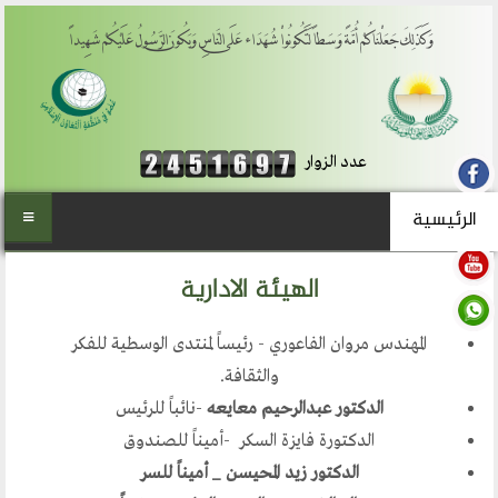
وَكَذَلِكَ جَعَلْنَاكُمْ أُمَّةً وَسَطاً لِّتَكُونُواْ شُهَدَاء عَلَى النَّاسِ وَيَكُونَ الرَّسُولُ عَلَيْكُمْ شَهِيداً
عدد الزوار
الرئيسية
الرئيسية
الهيئة الادارية
من نحن
المهندس مروان الفاعوري - رئيساً لمنتدى الوسطية للفكر
المنتدى العالمي للوسطية
والثقافة.
أهداف المنتدى
الدكتور عبدالرحيم معايعه
-نائباً للرئيس
الفكرة والتأسيس
الدكتورة فايزة السكر -أميناً للصندوق
الدكتور زيد المحيسن _ أميناً للسر
تطلعاتنا