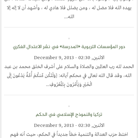
يهده الله فلا مضل له ، ومن يضلل فلا هادي له ، وأشهد أن لا إله إلا
مركز الدراسات
الله...
دراسات في الوسطية والتطرف والارهاب
من نحن
دور المؤسسات التربوية «المدرسة» في نشر الاعتدال الفكري
نشاطاتنا
الاثنين, December 9, 2013 - 02:30
أقسام المنتدى
الحمد لله رب العالمين والصلاة والسلام على أشرف الخلق محمد بن عبد
الله، وقد قال الله تعالى في محكم آياته: {وَلْتَكُن مِّنكُمْ أُمَّةٌ يَدْعُونَ إِلَى
إصدارات الوسطية
الْخَيْرِ وَيَأْمُرُونَ بِالْمَعْرُوفِ...
قطاع المرأة
قطاع الشباب
قالوا في المنتدى
تركيا والنموذج الإسلامي في الحكم
الاثنين, December 9, 2013 - 02:30
روابط اخرى
اختط حزب العدالة والتنمية خطاً جديداً في الحكم، حيث أنه فهم