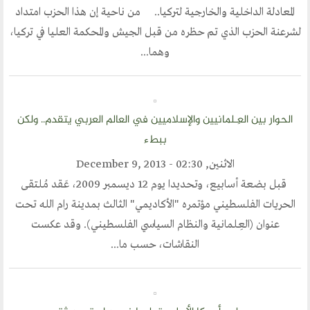
المعادلة الداخلية والخارجية لتركيا.. من ناحية إن هذا الحزب امتداد
أخبار العالم الاسلامي
لشرعنة الحزب الذي تم حظره من قبل الجيش والمحكمة العليا في تركيا،
التدريب
وهما...
جديد المؤتمرات
خطب الجمعة
الحوار بين العِـلمانيين والإسلاميين في العالم العربي يتقدم.. ولكن
طلب توظيف
ببطء
مشاركات القراء
الاثنين, December 9, 2013 - 02:30
مواقع صديقة
قبل بضعة أسابيع، وتحديدا يوم 12 ديسمبر 2009، عَـقد مُـلتقى
منتديات الوسطية
اخر الاخبار
المنتدى في الاعلام
الحريات الفلسطيني مؤتمره "الأكاديمي" الثالث بمدينة رام الله تحت
طلبات الانتساب
اتصل بنا
أرسل لنا
إنجليزية
عنوان (العِـلمانية والنظام السياسي الفلسطيني). وقد عكست
النقاشات، حسب ما...
ارسل مقالآ
ارسل خبر