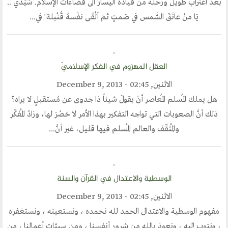
بعد اغتراب طويل ورحلة من قيادة اليسار الى فضاءات الإسلام. سَيِّدي ..
الحوار الحضاري
يَا منْ عانَقَ الشَمس في صَمتٍ ثمَ ألْقَى نفْسهُ قُنْبلة ً في...
الحوار في القران الكريم
الحوار في السيرة
الحوار في الاسلام
العقل المهزوم في الفكر الإسلاميّ
الحوار مع الاخر
الاثنين, December 9, 2013 - 02:45
هل يملك المُسلم المُعاصر أنْ يقولَ شيئاً ذا جدوى عن مُستقبلٍ لا يراه؟
نشاطاتنا
ذلك أنَّ الصعوبات التي تواجه التفكير بهذا الأمر لا حَصْرَ لها، وزادُ المُفكّر
والمُثقّف والعالم المُسلم فيها قليل، غير أنَّ...
المحاضرات
بيانات
رحلات
الوسطية والاعتدال في القرآن والسنة
ندوات
الاثنين, December 9, 2013 - 02:45
مفهوم الوسطية والاعتدال الحمد لله نحمده ، ونستعينه ، ونستغفره
اخرى
، ونتوب إليه ، ونعوذ بالله من شرور أنفسنا ، ومن سيئات أعمالنا ، من