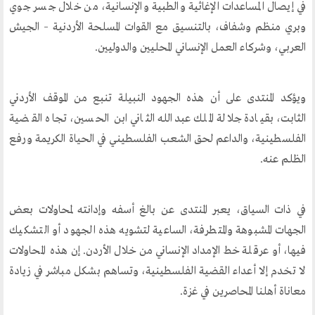
الحوار في الاسلام
في إيصال المساعدات الإغاثية والطبية والإنسانية، من خلال جسر جوي
الحوار مع الاخر
وبري منظم وشفاف، بالتنسيق مع القوات المسلحة الأردنية – الجيش
العربي، وشركاء العمل الإنساني المحليين والدوليين.
نشاطاتنا
المحاضرات
ويؤكد المنتدى على أن هذه الجهود النبيلة تنبع من الموقف الأردني
بيانات
الثابت، بقيادة جلالة الملك عبدالله الثاني ابن الحسين، تجاه القضية
الفلسطينية، والداعم لحق الشعب الفلسطيني في الحياة الكريمة ورفع
رحلات
الظلم عنه.
ندوات
اخرى
في ذات السياق، يعبر المنتدى عن بالغ أسفه وإدانته لمحاولات بعض
مركز الدراسات
الجهات المشبوهة والمتطرفة، الساعية لتشويه هذه الجهود أو التشكيك
فيها، أو عرقلة خط الإمداد الإنساني من خلال الأردن. إن هذه المحاولات
دراسات في الوسطية والتطرف والارهاب
لا تخدم إلا أعداء القضية الفلسطينية، وتساهم بشكل مباشر في زيادة
من نحن
معاناة أهلنا المحاصرين في غزة.
نشاطاتنا