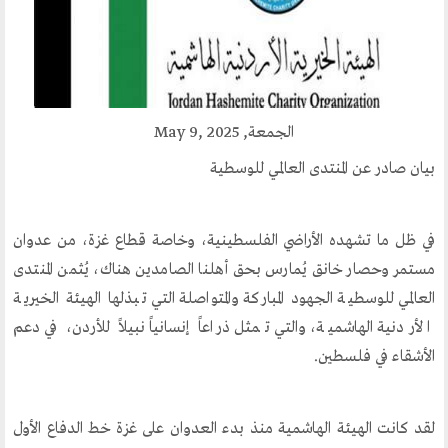
مكتبنا الدائم
منتدى الوسطية للفكر و الثقافة
الفكرة و التأسيس
اهدافنا
الجمعة, May 9, 2025
تطلعاتنا
بيان صادر عن المنتدى العالمي للوسطية
الهيئة الادارية
الفروع
في ظل ما تشهده الأراضي الفلسطينية، وخاصة قطاع غزة، من عدوان
أقسام الموقع
مستمر وحصار خانق يُمارس بحق أهلنا الصامدين هناك، يُثمن المنتدى
العالمي للوسطية الجهود المباركة والمتواصلة التي تبذلها الهيئة الخيرية
الأردنية الهاشمية، والتي تمثل ذراعاً إنسانياً نبيلاً للأردن، في دعم
الحوار الحضاري
الأشقاء في فلسطين.
الحوار في القران الكريم
الحوار في السيرة
لقد كانت الهيئة الهاشمية منذ بدء العدوان على غزة خط الدفاع الأول