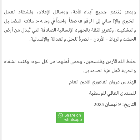
ويدعو المنتدى جميع أبناء الأمة، ووسائل الإعلام، ونشطاء العمل
أقسام المنتدى
الخيري والإنساني إلى الوقوف صفاً واحداً في وجه حملات التضليل
إصدارات الوسطية
والتشكيك، وتعزيز الثقة بالجهود الإنسانية الصادقة التي تُبذل من أرض
قطاع المرأة
الحشد والرباط – الأردن – نصرةً للحق والعدالة والإنسانية.
قطاع الشباب
قالوا في المنتدى
حفظ الله الأردن وفلسطين، وحمى أهلهما من كل سوء، وكتب الشفاء
والحرية لأهل غزة الصامدين.
روابط اخرى
المهندس مروان الفاعوري الامين العام
أخبار العالم الاسلامي
للمنتدى العالمي للوسطية
التدريب
التاريخ: 9 نيسان 2025
جديد المؤتمرات
خطب الجمعة
طلب توظيف