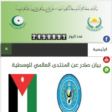
وَكَذَلِكَ جَعَلْنَاكُمْ أُمَّةً وَسَطاً لِّتَكُونُواْ شُهَدَاء عَلَى النَّاسِ وَيَكُونَ الرَّسُولُ عَلَيْكُمْ شَهِيداً
عدد الزوار
الرئيسية
الرئيسية
بيان صادر عن المنتدى العالمي للوسطية
من نحن
المنتدى العالمي للوسطية
أهداف المنتدى
الفكرة والتأسيس
تطلعاتنا