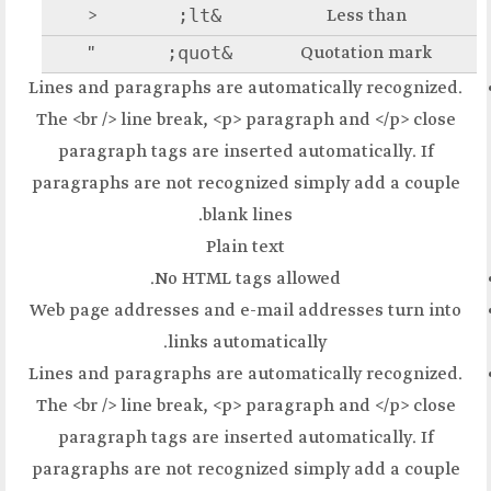
&lt;
<
ل خبر
&quot;
"
ليزية
Lines and paragraphs are a
The <br /> line break, <p>
paragraph tags are inse
paragraphs are not recogn
blank l
Plain 
No HTML tag
Web page addresses and e-
links autom
Lines and paragraphs are a
The <br /> line break, <p>
paragraph tags are inse
paragraphs are not recogn