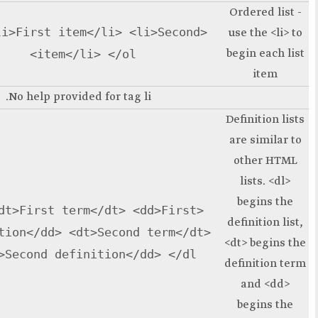
<ol> <li>First item</li> <li>S
First item
Second item
item</li> </ol>
.
No help provided for tag
li
First term
<dl> <dt>First term</dt> <dd>
First definition
definition</dd> <dt>Second te
Second term
<dd>Second definition</dd> 
Second definition