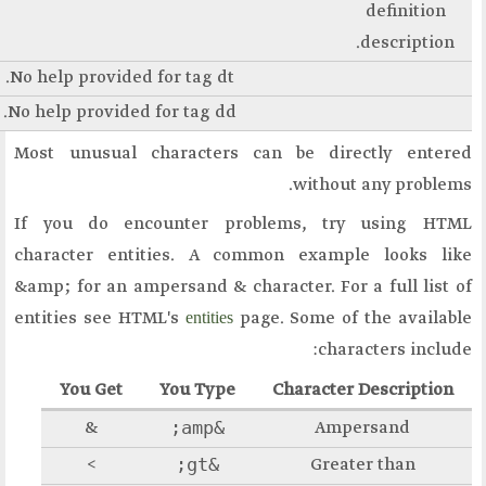
.
No help provided for tag
dt
ؤتمرات
.
No help provided for tag
dd
ت الوسطية
Most unusual characters 
الاخبار
If you do encounter pro
character entities. A co
في الاعلام
&amp; for an ampersand & cha
entities
الانتساب
entities see HTML's
pa
ل بنا
You Get
You Type
ل لنا
&amp;
&
&gt;
>
 مقالآ