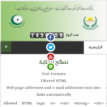
هَدَاء عَلَى النَّاسِ وَيَكُونَ الرَّسُولُ عَلَيْكُمْ شَهِيداً
ئيسية
للكتابة
 نحن
Text Fo
المي للوسطية
Filtere
 المنتدى
Web page addresses and e-
 والتأسيس
links autom
لعاتنا
Allowed HTML tags: <a>