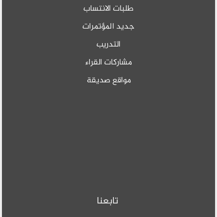
الانتساب
لمؤتمرات
دريب
ت القراء
 صديقة
بعنا