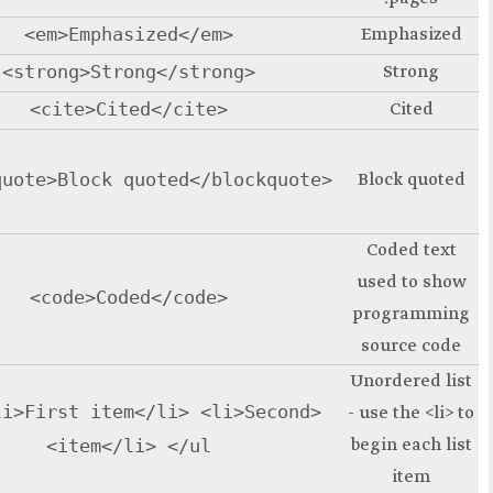
<em>Emphasized</em>
Emphasized
<strong>Strong</strong>
Strong
<cite>Cited</cite>
Cited
Block
quoted
Coded
<code>Coded</code>
الارهاب
<ul> <li>First item</li> <li>S
First item
Second item
item</li> </ul>