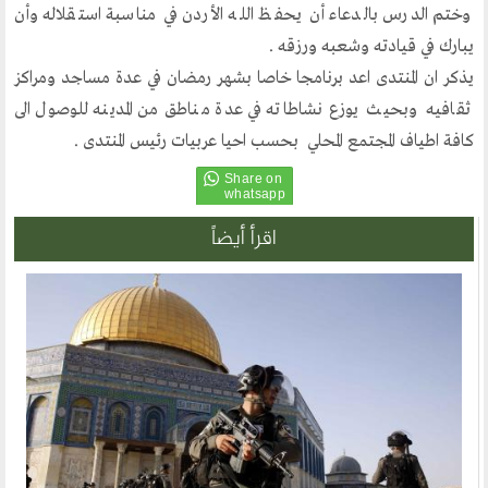
مكتبنا الدائم
وختم الدرس بالدعاء أن يحفظ الله الأردن في مناسبة استقلاله وأن
يبارك في قيادته وشعبه ورزقه .
منتدى الوسطية للفكر و الثقافة
يذكر ان المنتدى اعد برنامجا خاصا بشهر رمضان في عدة مساجد ومراكز
الفكرة و التأسيس
ثقافيه وبحيث يوزع نشاطاته في عدة مناطق من المدينه للوصول الى
اهدافنا
كافة اطياف المجتمع المحلي بحسب احيا عربيات رئيس المنتدى .
تطلعاتنا
الهيئة الادارية
اقرأ أيضاً
الفروع
أقسام الموقع
الحوار الحضاري
الحوار في القران الكريم
الحوار في السيرة