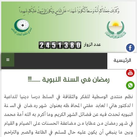
وَكَذَلِكَ جَعَلْنَاكُمْ أُمَّةً وَسَطاً لِّتَكُونُواْ شُهَدَاء عَلَى النَّاسِ وَيَكُونَ الرَّسُولُ عَلَيْكُمْ شَهِيداً
عدد الزوار
الرئيسية
الرئيسية
رمضان في السنة النبوية .......!!!
من نحن
نظم منتدى الوسطية للفكر والثقافة في السلط درسا دينيا للداعية
المنتدى العالمي للوسطية
الدكتور هاني العابد مفتي المحافظه بعنوان شهر رمضان في السنة
أهداف المنتدى
النبويه تحدث فيه عن فضائل الشهر الكريم وما أكرم به الله أمة محمد
الفكرة والتأسيس
في شهر رمضان من عطايا من مضاعفة الحسنات على الصيام والقيام
تطلعاتنا
وبين ما ينبغي أن يكون عليه حال المسلم في الطاعة والصبر والتراحم