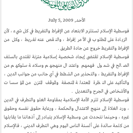
مكتبنا الدائم
منتدى الوسطية للفكر و الثقافة
الأحد, July 5, 2009
الفكرة و التأسيس
فوسطية الإسلام تستلزم الابتعاد عن الإفراط والتفريط في كل شيء ، لأن
اهدافنا
الزيادة على المطلوب في الأمر إفراط ، والنقص عنه تفريط ، وكل من
تطلعاتنا
الإفراط والتفريط خروج عن جادة الطريق .
الهيئة الادارية
فوسطية الإسلام تقتضى إيجاد شخصية إسلامية متزنة تقتدي بالسلف
الفروع
الصالح في شمول فهمهم واعتدال منهجهم وسلامة سلوكهم من
الإفراط والتفريط ، والتحذير من الشطط في أي جانب من جوانب الدين ،
أقسام الموقع
والتأكيد على النظرة المعتدلة المنصفة والموقف المتزن من المؤسسات
والأشخاص في الجرح والتعديل .
الحوار الحضاري
فوسطية الإسلام تلزم الأمة الإسلامية بمقاومة الغلو والتطرف في الدين
، ورد الغلاة إلى منهج الاعتدال والحكمة ، ورعاية حقوق نفسه وحقوق
الحوار في القران الكريم
غيره ، وحينما نتحدث عن وسطية الإسلام يتبادر إلى أذهاننا ما يقابلها
الحوار في السيرة
من كلمة سائدة على ألسنة الناس اليوم وهي التطرف الديني ، فالإسلام