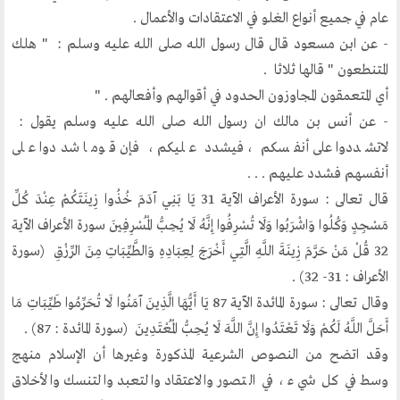
عام في جميع أنواع الغلو في الاعتقادات والأعمال .
أقسام المنتدى
- عن ابن مسعود قال قال رسول الله صلى الله عليه وسلم : " هلك
المتنطعون " قالها ثلاثا .
إصدارات الوسطية
أي المتعمقون المجاوزون الحدود في أقوالهم وأفعالهم . "
قطاع المرأة
- عن أنس بن مالك ان رسول الله صلى الله عليه وسلم يقول :
قطاع الشباب
لاتشددوا على أنفسكم ، فيشدد عليكم ، فإن قوما شددوا على
قالوا في المنتدى
أنفسهم فشدد عليهم . . .
قال تعالى : سورة الأعراف الآية 31 يَا بَنِي آدَمَ خُذُوا زِينَتَكُمْ عِنْدَ كُلِّ
روابط اخرى
مَسْجِدٍ وَكُلُوا وَاشْرَبُوا وَلَا تُسْرِفُوا إِنَّهُ لَا يُحِبُّ الْمُسْرِفِينَ سورة الأعراف الآية
32 قُلْ مَنْ حَرَّمَ زِينَةَ اللَّهِ الَّتِي أَخْرَجَ لِعِبَادِهِ وَالطَّيِّبَاتِ مِنَ الرِّزْقِ (سورة
أخبار العالم الاسلامي
الأعراف : 31- 32) .
التدريب
وقال تعالى : سورة المائدة الآية 87 يَا أَيُّهَا الَّذِينَ آمَنُوا لَا تُحَرِّمُوا طَيِّبَاتِ مَا
جديد المؤتمرات
أَحَلَّ اللَّهُ لَكُمْ وَلَا تَعْتَدُوا إِنَّ اللَّهَ لَا يُحِبُّ الْمُعْتَدِينَ (سورة المائدة : 87) .
خطب الجمعة
وقد اتضح من النصوص الشرعية المذكورة وغيرها أن الإسلام منهج
طلب توظيف
وسط في كل شيء ، في التصور والاعتقاد والتعبد والتنسك والأخلاق