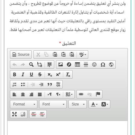
ولن ينشر أي تعليق يتضمن إساءة أو خروجاً عن الموضوع المطروح ، وأن يتضمن
ارسل خبر
اسماء أية شخصيات أو يتناول إثارة للنعرات الطائفية والمذهبية أو العنصرية
إنجليزية
آملين التقيد بمستوى راقي بالتعليقات حيث أنها تعبر عن مدى تقدم وثقافة
زوار موقع المنتدى العالمي للوسطية علماً ان التعليقات تعبر عن أصحابها فقط.
التعليق
*
Source
Format
Font
Size