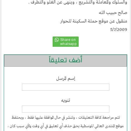
والسلوك والمعاملة والتشريع ، وينهى عن الغلو والتطرف .
مشاركات القراء
مواقع صديقة
صالح حبيب الله
منقول عن موقع حملة السكينة للحوار
المؤتمرات
5/7/2009
منتديات الوسطية
اخر الاخبار
أضف تعليقاً
المنتدى في الاعلام
إسم المرسل
طلبات الانتساب
اتصل بنا
تنويه
أرسل لنا
تتم مراجعة كافة التعليقات ، وتنشر في حال الموافقة عليها فقط ، ويحتفظ
موقع المنتدى العالمي للوسطية بحق حذف أي تعليق في أي وقت ولأي سبب كان ،
ارسل مقالآ