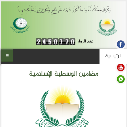
وَكَذَلِكَ جَعَلْنَاكُمْ أُمَّةً وَسَطاً لِّتَكُونُواْ شُهَدَاء عَلَى النَّاسِ وَيَكُونَ الرَّسُولُ عَلَيْكُمْ شَهِيداً
عدد الزوار
الرئيسية
الرئيسية
مضامين الوسطية الإسلامية
من نحن
المنتدى العالمي للوسطية
أهداف المنتدى
الفكرة والتأسيس
تطلعاتنا