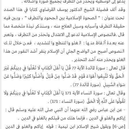
الحوار في الاسلام
يدعو إلى الوسطية ويحذر من التطرف بجميع صوره وأشكاله .
الحوار مع الاخر
وقد ألف فضيلة الشيخ الدكتور يوسف القرضاوي كتابا في هذا الصدد
تحت عنوان : " الصحوة الإسلامية بين الجحود والتطرف " ، وبين فيه
نشاطاتنا
حقيقة التطرف وأسبابه وسبل العلاج منه ، وسنذكر نبذة ملخصة مما
قال .فالنصوص الإسلامية تدعو إلى الاعتدال وتحذر من التطرف ، وتعبر
المحاضرات
عنه بعدة ألفاظ منها : الغلو والتنطع والتشديد ، فمن خلال تلك
بيانات
النصوص أصبح من الواضح الجلي أن الإسلام ينفر أشد النفور من هذا
رحلات
الغلو ويحذر منه أشد التحذير .
ندوات
قال تعالى : سورة المائدة الآية 77 قُلْ يَا أَهْلَ الْكِتَابِ لَا تَغْلُوا فِي دِينِكُمْ غَيْرَ
اخرى
الْحَقِّ وَلَا تَتَّبِعُوا أَهْوَاءَ قَوْمٍ قَدْ ضَلُّوا مِنْ قَبْلُ وَأَضَلُّوا كَثِيرًا وَضَلُّوا عَنْ
سَوَاءِ السَّبِيلِ (سورة المائدة 77) .
وقال تعالى : سورة النساء الآية 171 يَا أَهْلَ الْكِتَابِ لَا تَغْلُوا فِي دِينِكُمْ وَلَا
مركز الدراسات
تَقُولُوا عَلَى اللَّهِ إِلَّا الْحَقَّ (سورة النساء : 171) .
دراسات في الوسطية والتطرف والارهاب
- عن ابن عباس رضي الله عنهما أن النبي صلى الله عليه وسلم قال :
من نحن
إياكم والغلو في الدين ، فإنما هلك من قبلكم بالغلو في الدين .
نشاطاتنا
[ص-6] ويقول شيخ الإسلام ابن تيمية : قوله إياكم والغلو في الدين