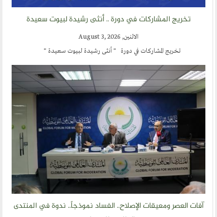
تخريج المشاركات في دورة .. أنثى رشيدة لبيوت سعيدة
أقسام المنتدى
الاثنين, August 3, 2026
إصدارات الوسطية
تخريج المشاركات في دورة " أنثى رشيدة لبيوت سعيدة "
قطاع المرأة
قطاع الشباب
قالوا في المنتدى
روابط اخرى
أخبار العالم الاسلامي
التدريب
جديد المؤتمرات
خطب الجمعة
آفات العصر ومعيقات الإصلاح.. الفساد نموذجاً.. ندوة في المنتدى
طلب توظيف