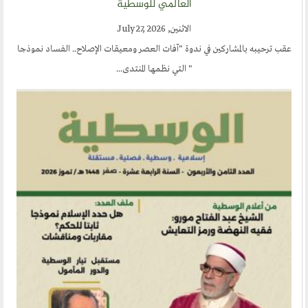
العالمي للوسطية
مشاركات القراء
مواقع صديقة
الاثنين, July 27, 2026
عقب ترحيبه بالمشاركين في ندوة "آفات العصر ومعيقات الإصلاح.. الفساد نموذجا
المؤتمرات
" التي نظمها المنتدى...
منتديات الوسطية
اخر الاخبار
المنتدى في الاعلام
طلبات الانتساب
اتصل بنا
أرسل لنا
ارسل مقالآ