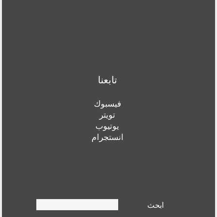
تابعنا
فيسبوك
تويتر
يوتيوب
انستجرام
Search form
ابحث
ابحث