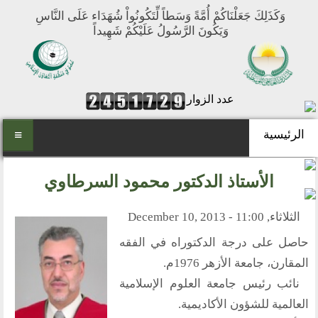
وَكَذَلِكَ جَعَلْنَاكُمْ أُمَّةً وَسَطاً لِّتَكُونُواْ شُهَدَاء عَلَى النَّاسِ
وَيَكُونَ الرَّسُولُ عَلَيْكُمْ شَهِيداً
عدد الزوار
الرئيسية
الرئيسية
الأستاذ الدكتور محمود السرطاوي
من نحن
الثلاثاء, December 10, 2013 - 11:00
المنتدى العالمي للوسطية
حاصل على درجة الدكتوراه في الفقه
أهداف المنتدى
المقارن، جامعة الأزهر 1976م.
الفكرة والتأسيس
نائب رئيس جامعة العلوم الإسلامية
تطلعاتنا
العالمية للشؤون الأكاديمية.
مكتبنا الدائم