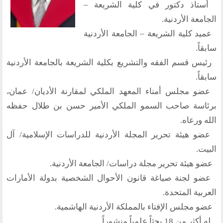
أستاذ دكتور في كلية الشريعة –
منتدى الوسطية للفكر و الثقافة
الجامعة الأردنية.
الفكرة و التأسيس
عميد كلية الشريعة – الجامعة الأردنية
سابقاً.
اهدافنا
رئيس قسم الفقه والتشريع بكلية الشريعة بالجامعة الأردنية
تطلعاتنا
سابقاً.
الهيئة الادارية
عضو مجلس أمناء المعهد الملكي لمقارنة الأديان/ عمان،
الفروع
برئاسة صاحب السمو الملكي الأمير حسن بن طلال حفظه
الله ورعاه.
أقسام الموقع
عضو هيئة تحرير المجلة الأردنية للدراسات الإسلامية/ آل
البيت.
الحوار الحضاري
عضو هيئة تحرير مجلة دراسات/ الجامعة الأردنية.
الحوار في القران الكريم
عضو لجنة صياغة قانون الأحوال الشخصية بدولة الأمارات
الحوار في السيرة
العربية المتحدة.
الحوار في الاسلام
الحوار مع الاخر
عضو مجلس الإفتاء بالمملكة الأردنية الهاشمية.
له أكثر من 18 بحثاً علمياً منشوراً.