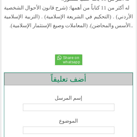
نشاطاتنا
له أكثر من 11 كتاباً من أهمها: (شرح قانون الأحوال الشخصية
المحاضرات
الأردني) . (التحكيم في الشريعة الإسلامية) . (التربية الإسلامية
بيانات
..الأسس والمحاضن). (المعاملات وصيغ الإستثمار الإسلامية).
رحلات
ندوات
اخرى
مركز الدراسات
دراسات في الوسطية والتطرف والارهاب
أضف تعليقاً
من نحن
نشاطاتنا
إسم المرسل
أقسام المنتدى
إصدارات الوسطية
قطاع المرأة
الموضوع
قطاع الشباب
قالوا في المنتدى