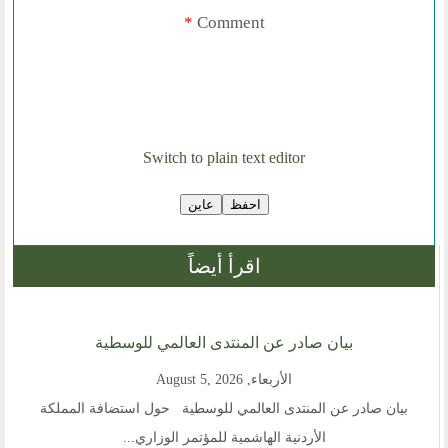
*
Comment
روابط اخرى
أخبار العالم الاسلامي
التدريب
جديد المؤتمرات
خطب الجمعة
Switch to plain text editor
طلب توظيف
مشاركات القراء
مواقع صديقة
المؤتمرات
اقرأ أيضاً
منتديات الوسطية
اخر الاخبار
بيان صادر عن المنتدى العالمي للوسطية
الأربعاء, August 5, 2026
المنتدى في الاعلام
بيان صادر عن المنتدى العالمي للوسطية حول استضافة المملكة
طلبات الانتساب
الأردنية الهاشمية للمؤتمر الوزاري...