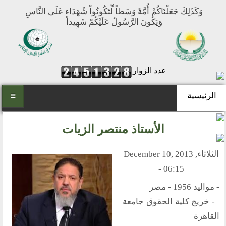
وَكَذَلِكَ جَعَلْنَاكُمْ أُمَّةً وَسَطاً لِّتَكُونُواْ شُهَدَاء عَلَى النَّاسِ
وَيَكُونَ الرَّسُولُ عَلَيْكُمْ شَهِيداً
عدد الزوار
الرئيسية
الرئيسية
الأستاذ منتصر الزيات
من نحن
الثلاثاء, December 10, 2013
المنتدى العالمي للوسطية
- 06:15
أهداف المنتدى
- مواليد 1956 - مصر
الفكرة والتأسيس
- خريج كلية الحقوق جامعة
تطلعاتنا
القاهرة
مكتبنا الدائم