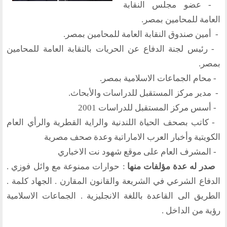
- عضو مجلس النقابة
منتدى الوسطية للفكر و الثقافة
العامة للمحامين بمصر.
الفكرة و التأسيس
- أمين صندوق النقابة العامة للمحامين بمصر.
اهدافنا
- رئيس لجنة الدفاع عن الحريات بالنقابة العامة للمحامين
بمصر.
تطلعاتنا
- محام الجماعات الاسلامية بمصر.
الهيئة الادارية
- مدير مركز المستقبل للدراسات والأبحاث.
الفروع
- أسس مركز المستقبل للدراسات 2001
- كاتب بصحف الحياة اللندنية والراية القطرية والرأي العام
أقسام الموقع
الكويتية وأخبار العرب الاماراتية وعدة صحف مصرية
- المشرف العام على موقع شهود نت الاخباري
الحوار الحضاري
صدر له عدة مؤلفات منها
: حوارات ممنوعة مع وائل فوزي .
الحوار في القران الكريم
الدفاع الشرعي في الشريعة والقانون المقارن . الجهاد كلمة .
الحوار في السيرة
الطريق الى القاعدة باللغة الانجليزية . الجماعات الاسلامية
الحوار في الاسلام
الحوار مع الاخر
رؤية من الداخل .