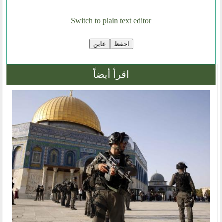
روابط اخرى
Switch to plain text editor
أخبار العالم الاسلامي
التدريب
جديد المؤتمرات
خطب الجمعة
اقرأ أيضاً
طلب توظيف
مشاركات القراء
مواقع صديقة
المؤتمرات
منتديات الوسطية
اخر الاخبار
المنتدى في الاعلام
طلبات الانتساب