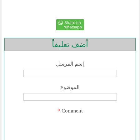
نشاطاتنا
المحاضرات
بيانات
رحلات
ندوات
أضف تعليقاً
اخرى
مركز الدراسات
إسم المرسل
دراسات في الوسطية والتطرف والارهاب
من نحن
الموضوع
نشاطاتنا
أقسام المنتدى
*
Comment
إصدارات الوسطية
قطاع المرأة
قطاع الشباب
قالوا في المنتدى