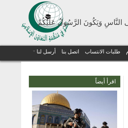
لَى النَّاسِ وَيَكُونَ الرَّسُولُ عَلَيْكُمْ
طلبات الانتساب
اتصل بنا
أرسل لنا
اقرأ أيضاً