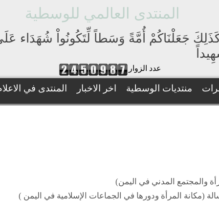
المنتدى العالمي للوسطية
َذَلِكَ جَعَلْنَاكُمْ أُمَّةً وَسَطاً لِّتَكُونُواْ شُهَدَاء عَ
ِيداً
عدد الزوار
رات
منتديات الوسطية
اخر الاخبار
المنتدى في الاعلام
رأة والمجتمع المدني في اليمن)
لة (مكانة المرأة ودورها في الجماعات الإسلامية في اليمن )