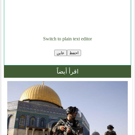
روابط اخرى
أخبار العالم الاسلامي
التدريب
جديد المؤتمرات
Switch to plain text editor
خطب الجمعة
طلب توظيف
مشاركات القراء
مواقع صديقة
اقرأ أيضاً
المؤتمرات
منتديات الوسطية
اخر الاخبار
المنتدى في الاعلام
طلبات الانتساب