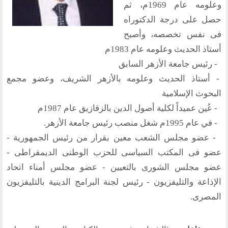
وعلومه عام 1969م، ثم
منتدى الوسطية للفكر و الثقافة
حصل على درجة الدكتوراه
الفكرة و التأسيس
فى نفس تخصصه، وأصبح
أستاذ الحديث وعلومه عام 1983م
اهدافنا
- رئيس جامعة الأزهر السابق
تطلعاتنا
- أستاذ الحديث وعلومه بالأزهر الشريف، وعضو مجمع
الهيئة الادارية
البحوث الإسلامية
الفروع
- عُين عميداً لكلية أصول الدين بالزقازيق عام 1987م
- في عام 1995م شغل منصب رئيس جامعة الأزهر.
أقسام الموقع
- عضو مجلس الشعب معين بقرار من رئيس الجمهورية -
عضو فى المكتب السياسى للحزب الوطنى الديمقراطى -
الحوار الحضاري
عضو مجلس الشورى بالتعيين - عضو مجلس أمناء اتحاد
الحوار في القران الكريم
الإذاعة والتليفزيون - رئيس لجنة البرامج الدينية بالتليفزيون
الحوار في السيرة
المصرى.
الحوار في الاسلام
الحوار مع الاخر