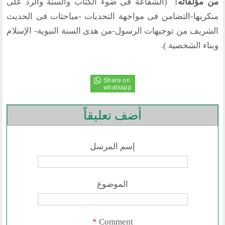
من مؤلفاته:
(الشفاعة فى ضوء الكتاب والسنة والرد على
نشاطاتنا
منكريها-التضامن فى مواجهة التحديات -مباحثات فى الحديث
المحاضرات
الشريف من توجيهات الرسول-من هدى السنة النبوية- الإسلام
بيانات
وبناء الشخصية ).
رحلات
ندوات
اخرى
مركز الدراسات
أضف تعليقاً
دراسات في الوسطية والتطرف والارهاب
من نحن
نشاطاتنا
إسم المرسل
أقسام المنتدى
إصدارات الوسطية
الموضوع
قطاع المرأة
قطاع الشباب
قالوا في المنتدى
*
Comment