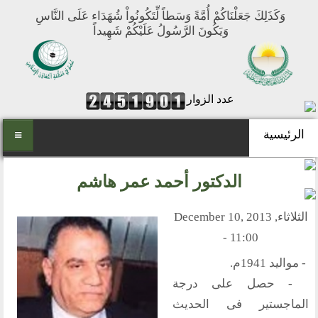
وَكَذَلِكَ جَعَلْنَاكُمْ أُمَّةً وَسَطاً لِّتَكُونُواْ شُهَدَاء عَلَى النَّاسِ
وَيَكُونَ الرَّسُولُ عَلَيْكُمْ شَهِيداً
عدد الزوار
الرئيسية
الرئيسية
الدكتور أحمد عمر هاشم
من نحن
الثلاثاء, December 10, 2013
المنتدى العالمي للوسطية
- 11:00
أهداف المنتدى
- مواليد 1941م.
الفكرة والتأسيس
- حصل على درجة
تطلعاتنا
الماجستير فى الحديث
مكتبنا الدائم