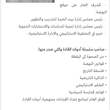
مكتبنا الدائم
- المشرف العام على موقع
النهضة.
منتدى الوسطية للفكر و الثقافة
- رئيس مجلس إدارة بيت الخبرة للتدريب والتطوير.
الفكرة و التأسيس
- رئيس مجلس إدارة تنمية للدراسات والاستشارات التنموية
اهدافنا
- خبير في التخطيط الاستراتيجي والادارة الاستراتيجية .
تطلعاتنا
الهيئة الادارية
- صاحب سلسلة أدوات القادة والتي صدر منها:
الفروع
• من الصحوة إلى اليقظة
• قوانين النهضة
أقسام الموقع
• فلسفة التاريخ
• الذاكرة التاريخية
الحوار الحضاري
• التفكير الاستراتيجي
• قواعد الممارسة السياسية
الحوار في القران الكريم
المؤطر العام لبرنامج إعداد القيادات بمنهجية أدوات القادة.
الحوار في السيرة