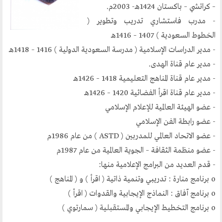
– كراتشي – باكستان 1424هـ- 2003م.
مكتبنا الدائم
- مدرب فاستشاري تدريب وتطوير (
منتدى الوسطية للفكر و الثقافة
الخطوط السعودية ) 1407 – 1416هـ
الفكرة و التأسيس
- مدير الدراسات الإسلامية ( مدرسة السعودية الدولية ) 1416 – 1418هـ
اهدافنا
- مدير عام قناة الهدى.
تطلعاتنا
- مدير عام قناة المناهج التعليمية 1418 – 1426هـ
الهيئة الادارية
- مدير عام قناة اقرأ الفضائية 1420 – 1426هـ
- عضو الهيئة العالمية للإعلام الإسلامي
الفروع
- عضو رابطة الفن الإسلامي
أقسام الموقع
- عضو الاتحاد العالمي للمدربين ( ASTD ) من عام 1986م
- عضو منظمة الثقافة – الجوية العالمية من عام 1987م
- قدم العديد من البرامج الإعلامية منها:
الحوار الحضاري
o برنامج منارة : تدريبي وتنمية ذاتية ( اقرأ ) و ( المناهج )
الحوار في القران الكريم
o برنامج آفاق : النماذج الإيجابية والقدوات ( اقرأ )
الحوار في السيرة
o برنامج التخطيط الإيجابي والمستقبلية ( سمارتوي )