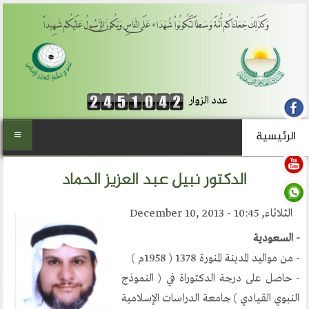
وَكَذَلِكَ جَعَلْنَاكُمْ أُمَّةً وَسَطاً لِّتَكُونُواْ شُهَدَاء عَلَى النَّاسِ وَيَكُونَ الرَّسُولُ عَلَيْكُمْ شَهِيداً
عدد الزوار
الرئيسية
الرئيسية
الدكتور نبيل عبد العزيز الحماد
من نحن
الثلاثاء, December 10, 2013 - 10:45
المنتدى العالمي للوسطية
- السعودية
أهداف المنتدى
- من مواليد المدينة المنورة 1378 ( 1958م )
الفكرة والتأسيس
- حاصل على درجة الدكتوراة في ( النموذج
تطلعاتنا
النبوي القيادي ) جامعة الدراسات الإسلامية