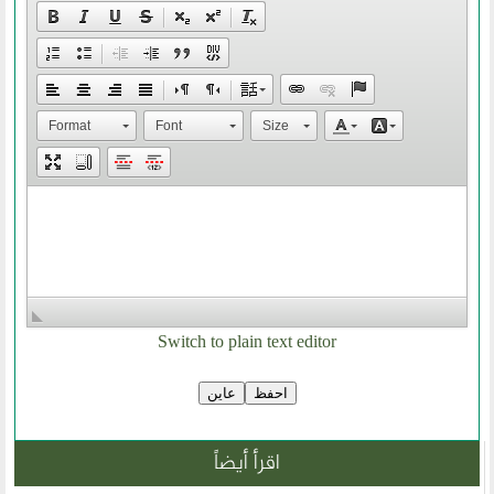
أقسام المنتدى
إصدارات الوسطية
Format
Font
Size
قطاع المرأة
قطاع الشباب
قالوا في المنتدى
روابط اخرى
أخبار العالم الاسلامي
Switch to plain text editor
التدريب
جديد المؤتمرات
خطب الجمعة
اقرأ أيضاً
طلب توظيف