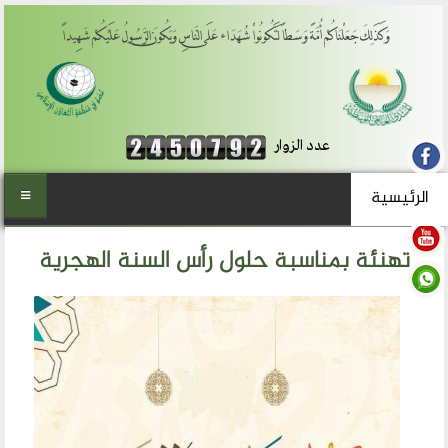
وَكَذَلِكَ جَعَلْنَاكُمْ أُمَّةً وَسَطاً لِّتَكُونُواْ شُهَدَاء عَلَى النَّاسِ وَيَكُونَ الرَّسُولُ عَلَيْكُمْ شَهِيداً
عدد الزوار
الرئيسية
الرئيسية
تهنئة بمناسبة حلول رأس السنة الهجرية
من نحن
المنتدى العالمي للوسطية
أهداف المنتدى
الفكرة والتأسيس
تطلعاتنا