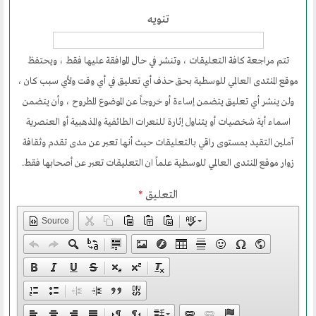
تنويه
أقسام المنتدى
تتم مراجعة كافة التعليقات ، وتنشر في حال الموافقة عليها فقط ، ويحتفظ
إصدارات الوسطية
موقع المنتدى العالمي للوسطية بحق حذف أي تعليق في أي وقت ولأي سبب كان ،
قطاع المرأة
ولن ينشر أي تعليق يتضمن إساءة أو خروجاً عن الموضوع المطروح ، وأن يتضمن
قطاع الشباب
اسماء أية شخصيات أو يتناول إثارة للنعرات الطائفية والمذهبية أو العنصرية
قالوا في المنتدى
آملين التقيد بمستوى راقي بالتعليقات حيث أنها تعبر عن مدى تقدم وثقافة
زوار موقع المنتدى العالمي للوسطية علماً ان التعليقات تعبر عن أصحابها فقط.
روابط اخرى
التعليق
*
أخبار العالم الاسلامي
Source
التدريب
جديد المؤتمرات
خطب الجمعة
طلب توظيف