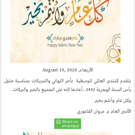
مكتبنا الدائم
منتدى الوسطية للفكر و الثقافة
الفكرة و التأسيس
اهدافنا
تطلعاتنا
الهيئة الادارية
الفروع
الأربعاء, August 19, 2020
أقسام الموقع
يتقدم المنتدى العالمي للوسطية بأحر التهاني والتبريكات بمناسبة حلول
رأس السنة الهجرية 1442...أعادها الله على الجميع بالخير والبركات .
وكل عام وأنتم بخير
الحوار الحضاري
الأمين العام م. مروان الفاعوري
الحوار في القران الكريم
الحوار في السيرة