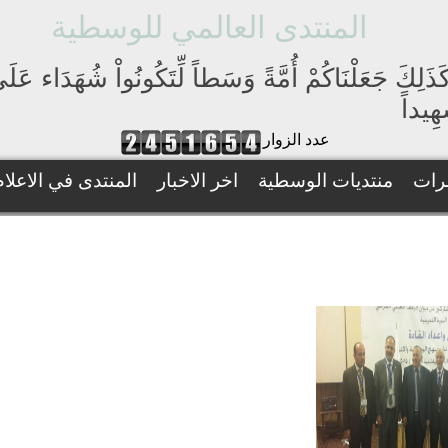
المنتدى العالمي للوسطية
َذَلِكَ جَعَلْنَاكُمْ أُمَّةً وَسَطاً لِّتَكُونُواْ شُهَدَاء عَ
ِيداً
عدد الزوار
رات
منتديات الوسطية
اخر الاخبار
المنتدى في الاعلام