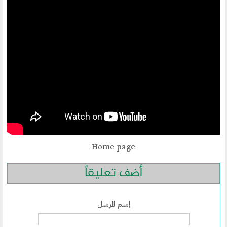
مكتبنا الدائم
منتدى الوسطية للفكر و الثقافة
الفكرة و التأسيس
اهدافنا
تطلعاتنا
الهيئة الادارية
الفروع
أقسام الموقع
Home page
أضف تعليقاً
الحوار الحضاري
الحوار في القران الكريم
إسم المرسل
الحوار في السيرة