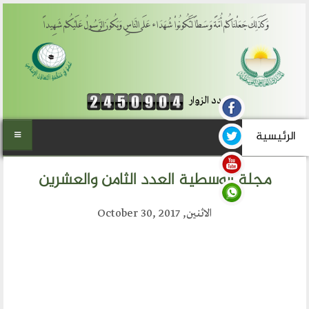
َعَلْنَاكُمْ أُمَّةً وَسَطاً لِّتَكُونُواْ شُهَدَاء عَلَى النَّاسِ وَيَكُونَ الرَّسُولُ عَلَيْكُمْ شَهِيداً
عدد الزوار
الرئيسية
 الوسطية العدد الثامن والعشرين
من نحن
الاثنين, October 30, 2017
المنتدى العالمي للوسطية
أهداف المنتدى
الفكرة والتأسيس
تطلعاتنا