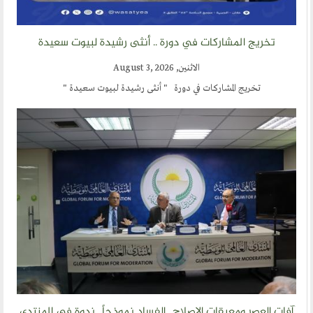
ارسل خبر
المشاركات في دورة .. أنثى رشيدة لبيوت سعيدة
إنجليزية
الاثنين, August 3, 2026
يج المشاركات في دورة " أنثى رشيدة لبيوت سعيدة "
 ومعيقات الإصلاح.. الفساد نموذجاً.. ندوة في المنتدى