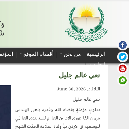
وَك
شَه
الرئيسية
من نحن
أقسام الموقع
المؤتم
إنجليزية
نعي عالم جليل
الثلاثاء, June 30, 2026
نعي عالم جليل
بقلوبٍ مؤمنةٍ بقضاء الله وقدره،ينعى المهندس
مروان الفاعوري الامين العام للمنتدى العالمي
للوسطية في الاردن نبأ وفاة العلّامة المحدّث الشيخ