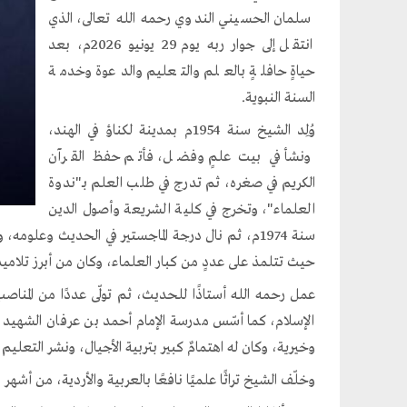
سلمان الحسيني الندوي رحمه الله تعالى، الذي
انتقل إلى جوار ربه يوم 29 يونيو 2026م، بعد
حياةٍ حافلةٍ بالعلم والتعليم والدعوة وخدمة
السنة النبوية.
وُلِد الشيخ سنة 1954م بمدينة لكناؤ في الهند،
ونشأ في بيت علمٍ وفضل، فأتم حفظ القرآن
الكريم في صغره، ثم تدرج في طلب العلم بـ"ندوة
العلماء"، وتخرج في كلية الشريعة وأصول الدين
سنة 1974م، ثم نال درجة الماجستير في الحديث وعلو
حيث تتلمذ على عددٍ من كبار العلماء، وكان من أبرز تلاميذ
عمل رحمه الله أستاذًا للحديث، ثم تولّى عددًا من المن
الإسلام، كما أسّس مدرسة الإمام أحمد بن عرفان الشهيد 
وخيرية، وكان له اهتمامٌ كبير بتربية الأجيال، ونشر التعلي
وخلّف الشيخ تراثًا علميًا نافعًا بالعربية والأردية، من أشهر 