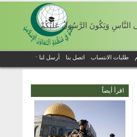
لَى النَّاسِ وَيَكُونَ الرَّسُولُ عَلَيْكُمْ
طلبات الانتساب
اتصل بنا
أرسل لنا
اقرأ أيضاً