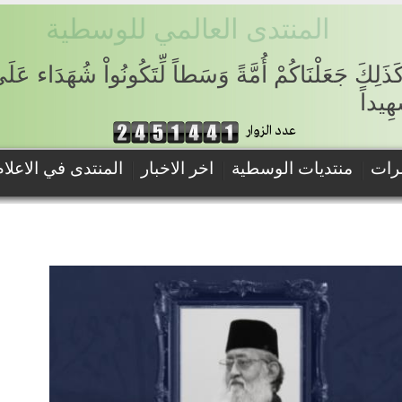
المنتدى العالمي للوسطية
َذَلِكَ جَعَلْنَاكُمْ أُمَّةً وَسَطاً لِّتَكُونُواْ شُهَدَاء عَ
ِيداً
عدد الزوار
رات
منتديات الوسطية
اخر الاخبار
المنتدى في الاعلام