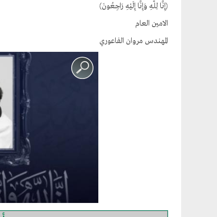
﴿إِنَّا لِلَّهِ وَإِنَّا إِلَيْهِ رَاجِعُونَ﴾
الامين العام
المهندس مروان الفاعوري