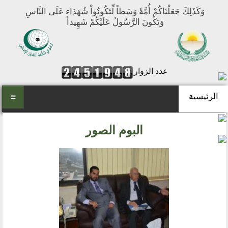
وَكَذَلِكَ جَعَلْنَاكُمْ أُمَّةً وَسَطاً لِّتَكُونُواْ شُهَدَاء عَلَى النَّاسِ
وَيَكُونَ الرَّسُولُ عَلَيْكُمْ شَهِيداً
عدد الزوار
الرئيسية
الرئيسية
البوم الصور
من نحن
المنتدى العالمي للوسطية
أهداف المنتدى
الفكرة والتأسيس
تطلعاتنا
مكتبنا الدائم