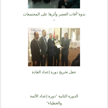
نشاطاتنا
المحاضرات
ندوة"آفات العصر وأثرها على المجتمعات
بيانات
"
رحلات
ندوات
اخرى
مركز الدراسات
دراسات في الوسطية والتطرف والارهاب
من نحن
نشاطاتنا
حفل تخريج دورة إعداد القادة
أقسام المنتدى
إصدارات الوسطية
قطاع المرأة
الدورة الثانية "دورة إعداد الأئمة
قطاع الشباب
والخطباء"
قالوا في المنتدى