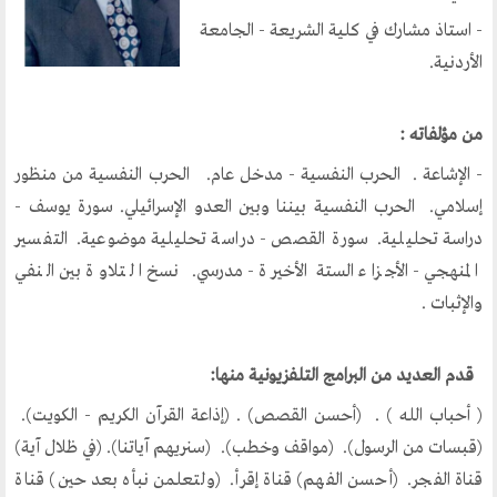
مكتبنا الدائم
- استاذ مشارك في كلية الشريعة - الجامعة
منتدى الوسطية للفكر و الثقافة
الأردنية.
الفكرة و التأسيس
اهدافنا
من مؤلفاته :
تطلعاتنا
- الإشاعة . الحرب النفسية - مدخل عام. الحرب النفسية من منظور
الهيئة الادارية
إسلامي. الحرب النفسية بيننا وبين العدو الإسرائيلي. سورة يوسف -
دراسة تحليلية. سورة القصص - دراسة تحليلية موضوعية. التفسير
الفروع
المنهجي - الأجزاء الستة الأخيرة - مدرسي. نسخ التلاوة بين النفي
أقسام الموقع
والإثبات .
الحوار الحضاري
قدم العديد من البرامج التلفزيونية منها:
( أحباب الله ) . (أحسن القصص) . (إذاعة القرآن الكريم - الكويت).
الحوار في القران الكريم
(قبسات من الرسول). (مواقف وخطب). (سنريهم آياتنا). (في ظلال آية)
الحوار في السيرة
قناة الفجر. (أحسن الفهم) قناة إقرأ. (ولتعلمن نبأه بعد حين) قناة