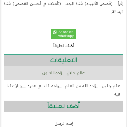
الحوار في الاسلام
إقرأ. (قصص الأنبياء) قناة المجد. (تأملات في أحسن القصص) قناة
الحوار مع الاخر
الرسالة.
نشاطاتنا
المحاضرات
أضف تعليقاً
بيانات
رحلات
التعليقات
ندوات
عالم جليل ....زاده الله من
اخرى
عالم جليل ....زاده الله من العلم ....وامد الله في عمره ....وبارك لنا
مركز الدراسات
فيه
أضف تعليقاً
دراسات في الوسطية والتطرف والارهاب
من نحن
نشاطاتنا
إسم المرسل