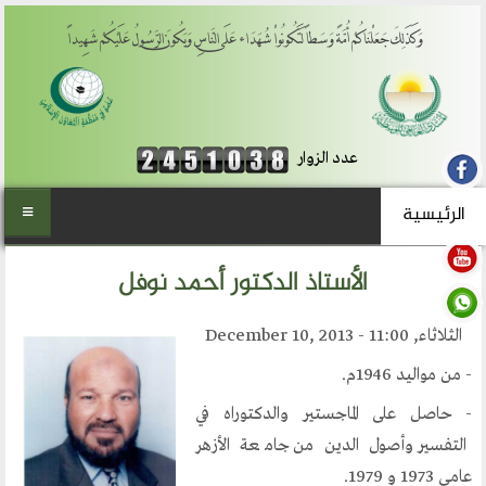
وَكَذَلِكَ جَعَلْنَاكُمْ أُمَّةً وَسَطاً لِّتَكُونُواْ شُهَدَاء عَلَى النَّاسِ وَيَكُونَ الرَّسُولُ عَلَيْكُمْ شَهِيداً
عدد الزوار
الرئيسية
الرئيسية
الأستاذ الدكتور أحمد نوفل
من نحن
الثلاثاء, December 10, 2013 - 11:00
المنتدى العالمي للوسطية
- من مواليد 1946م.
أهداف المنتدى
- حاصل على الماجستير والدكتوراه في
الفكرة والتأسيس
التفسير وأصول الدين من جامعة الأزهر
تطلعاتنا
عامي 1973 و 1979.