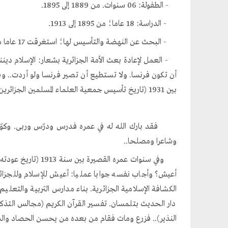
- الطفولة: 06 سنوات. من 1889 إلى 1895.
- الدراسة: 18 عاما؛ من 1895 إلى 1913.
- البحث عن النهضة والتأسيس لها؛ استغرقت 17 عاما من 1914 إلى سنة 1930.
- العمل لإعادة بعث الأمة الجزائرية بشعار: الإسلام ديننا.
أن تكون فرنسا. ولا تستطيع أن تصير فرنسا ولو أردت.. و
بين 1931 (تاريخ تأسيس جمعية العلماء المسلمين الجزائرين). ويوم رحيله في ال16 من شهر أبريل عام 1940.
فقد بارك الله له في عمره فدرس ودرّس وربى. وكوّن. وو
وشاعرا ومصلحا..
أعيش؟ وأجاب نفسه جوابا عمليا: أعيش للإسلام وللجزا
الكشافة الإسلامية الجزائرية. بناء مدارس التربية والتعلي
دار الحديث بتلمسان. تفسير القرآن الكريم (مجالس التذك
النذير).. فزرع ومات فقام من بعده من يحسن الحصاد وال