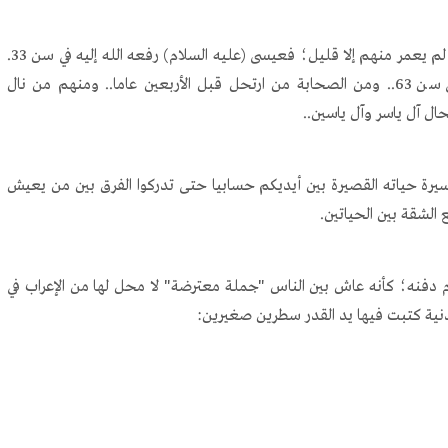
وحتى الأنبياء والمرسلين - باستثناء نوح عليه السلام - لم يعمر منهم إلا قليل؛ فعيسى (عليه السلام) رفعه الله إليه في سن 33.
ومحمد (صلى الله عليه وسلم) إلتحق بالرفيق الأعلى في سن 63.. ومن الصحابة من ارتحل قبل الأربعين عاما.. ومنهم من نال
ل آل ياسر وآل ياسين..
رة حياته القصيرة بين أيديكم حسابيا حتى تدركوا الفرق بين من يعيش
الشقة بين الحياتين.
نه؛ كأنه عاش بين الناس "جملة معترضة" لا محل لها من الإعراب في
دنية كتبت فيها يد القدر سطرين صغيرين: