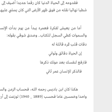
فقدومه إلى الحياة الدنيا كان رقما جديدا أضيف إلى سج
شطبا نهائيا نقله من فوق ظهر الأرض التي كان يمشي عليها 
أما من يعيش لفكرة فعمره يبدأ من يوم بدأت الإنساني
والسموات كطي السجل للكتاب.. وصدق شوقي بقوله:
دقات قلب المرء قائلة له
إن الحياة دقائق وثواني
فارفع لنفسك بعد موتك ذكرها
فالذكر للإنسان عمر ثاني
هكذا كان ابن باديس رحمه الله، فحساب الزمن والساعا
واحدا وخمسين عاما فحسب (1889 _ 1940) توزعت إلى أربعة مقاطع حياتية: