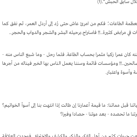
ل سابق الحبش".(١)
ظمة الطاعات؛ فكم من امرئ عاش حتى رُد إلى أردل العمر، ثم نفق كما
ت في مرابض كثيرة..!! فاستراح.برحيله البشر والشجر والدواب والحجر..
ن عمرا زكيا مثمرا بحساب الطاعة. فلما رحل - وما شبع الناس منه -
صالحين..!! ومؤسسات قائمة وسننا يعمل الناس بها الخير فيناله من أجرها
ة وأسوة واعتبار.
بل مماتنا: ما قيمة أعمارنا إن طالت إذا انتهت بنا إلى أسوأ الخواتيم؟
يرتنا ما تحصده - بعد موتنا - حصادا وفيرا؟
حيوات كثير من أهل الفكر والذكر والكشف والاختراع.. فوجدت العلاقة