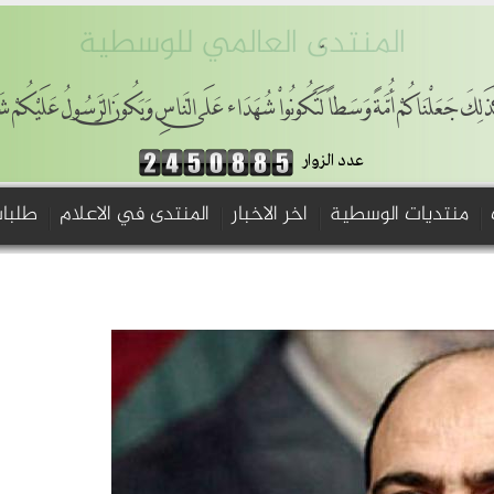
المنتدى العالمي للوسطية
ذَلِكَ جَعَلْنَاكُمْ أُمَّةً وَسَطاً لِّتَكُونُواْ شُهَدَاء عَلَى النَّاسِ وَيَكُونَ الرَّسُولُ عَلَيْكُمْ ش
عدد الزوار
منتديات الوسطية
اخر الاخبار
المنتدى في الاعلام
طلبات