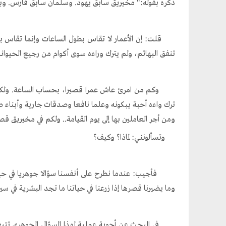
ذكره بقوله:" مخيريق سابق يهود. وسلمان سابق فارس. وبلا
قلت: إن الأعمار لا تقاس بطول الساعات وإنما تقاس بع
تنفق البهائم، ولم يترك وراءه سوى أكوام من رجيع الحيوانا
وكم من امرئ عاش عمرا قصيرا، بحساب الساعة. ولكنه كا
ترك واءه أحبة يبكونه وعلما نافعا وصدقات جارية وأبناء 
ومن أجر العاملين بها إلى يوم القيامة.. ولكم في مخيريق قص
وتسألونني: لماذا؟ وكيف؟
فأجيب: عندما نطرح على أنفسنا سؤالا جوهريا في حياتنا ق
وما يضيرنا قصرها إذا زرعنا في حياتنا ما تجد البشرية في س
في البحث عن أجوبة عملية لهذا السؤال الجوهري تتبعت 