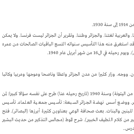
 والعربية لغتنا. والجزائر وطننا. وتقرير أن الجزائر ليست فرنسا. ولا يمكن
قد استغرق منه هذا التأسيس سنواته التسع الباقيات الصالحات من عمره
جه. وزار كثيرا من مدن الجزائر واعظا وناصحا وموجها ومربيا وكاتبا
وفي سنوات عمره القصيرة بين سنة 1913 (تاريخ عودته من اليتونة) وسنة 1940 (تاريخ رحيله عنا) طرح على نفسه سؤالا كبيرا: لمن
ئر. ووضع أسس نهضة الجزائر السبعة: تأسيس جمعية العلماء. تأسيس
م للبنين والبنات. بعث صحافة الوعي بعناوين كثيرة أبرزها (البصائر). فتح
ير من كلام اللطيف الخبير). شرح الموط (مجالس التذكير من حديث البشير
درس..