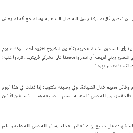
لنضير فاز بمباركة رسول الله صلى الله عليه وسلم مع أنه لم يعش
فقد كان حبرا من أحبار يهود يثرب (من بني القيطون) رأى المسلمين سنة 2 هجرية يتأهبون للخروج لغزوة أحد - وكانت يوم
ي النضير وبني قريظة أن انصروا محمدا على مشركي قريش..!! فردوا عليه:
ت لكم يا معشر يهود".
 معهم فنال الشهادة. وفي وصيته مكتوب: إذا قتلت في هذا اليوم
فألحقه رسول الله صلى الله عليه وسلم - بصنيعه هذا - بالسابقين الأولين
تشهاده على جميع يهود العالم . فخلد رسول الله صلى الله عليه وسلم