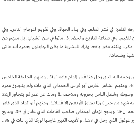
فع: في نشر العلم. وفي بناء الحياة. وفي تقويم اعوجاج الناس. وفي
 للقيم. وفي صناعة التاريخ والحضارة.. ماتوا في سن الشباب. بل منهم من
ذكر.. ولكنه مضى يافعا وترك للبشرية ما يظن الجاهلون بعمره أنه عاش
عشية وضحاها.
ومن هؤلاء رائد النهضة الجزائرية عبد الحميد بن باديس رحمه الله الذي رحل عنا قبل إتمام عامه ال51 . ومنهم الخليفة الخامس
عمر بن عبد العزيز (رضي اله عنه) الذي لم يستكمل عامه 40. ومنهم الشاعر الفارس أبو فراس الحمداني الذي مات ولم يتجاوز عمره
ال36 عاما. ومنهم الإسكندر المقدوني الذي ملأ الدنيا بصيته وسوطه وشغل الناس بحروبه وملاحمه..!! ومات عن عمر لم يتجاوز ال32
شيء من حتى) ولما يجاوز الأربعين إلا قليلا..!! ومنهم أبو تمام الذي غادر
دنيانا في سن ال35. وأبو القاسم الشابي الذي ارتحل في ربيعه ال26. وبديع الزمان الهمذاني صاحب المقامات الذي غادر في 39. وبديع
الزمان النورسي الذي ارتحل في 44. والروائي السوفياتي الشهير غوغول الذي رحل في 53..!! والأديب الكبير غارسيا لوركا الذي مات في 38..