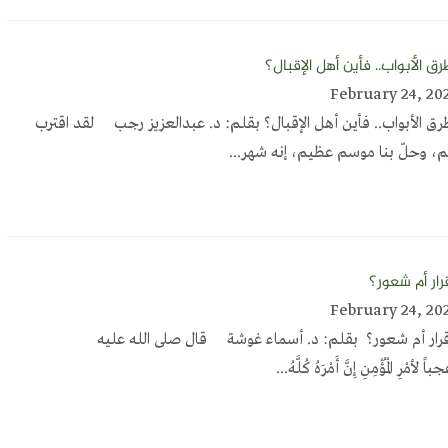
ق الأبواب.. فأين أهل الإقبال؟
ق الأبواب.. فأين أهل الإقبال؟ بقلم: د. عبدالعزيز رجب لقد اقترب
 وحلّ بنا موسم عظيم، إنه شهر...
رار أم شعور؟
رار أم شعور؟ بقلم: د. أسماء غوشة قال صلى الله عليه
أمْرِ الْمُؤْمِنِ إِنَّ أَمْرَهُ كُلَّهُ...