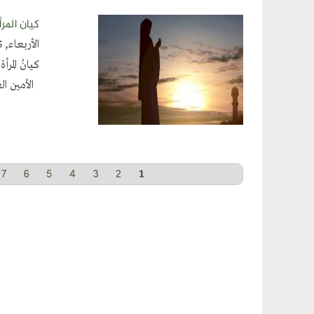
كيان المر
الأربعاء, February 12, 2025
كيانُ المر
الأمين الع
7
6
5
4
3
2
Pages
1