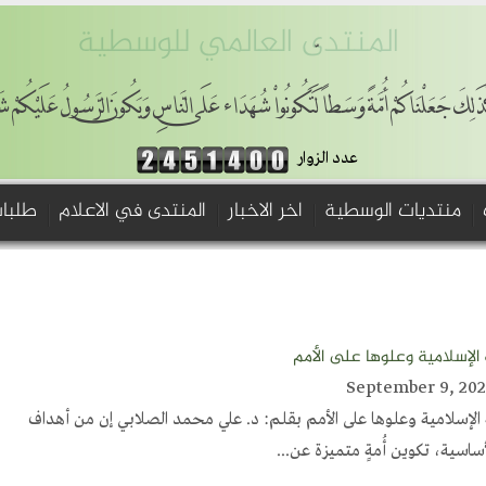
المنتدى العالمي للوسطية
ذَلِكَ جَعَلْنَاكُمْ أُمَّةً وَسَطاً لِّتَكُونُواْ شُهَدَاء عَلَى النَّاسِ وَيَكُونَ الرَّسُولُ عَلَيْكُمْ ش
عدد الزوار
منتديات الوسطية
اخر الاخبار
المنتدى في الاعلام
طلبات
ة الإسلامية وعلوها على الأمم
مة الإسلامية وعلوها على الأمم بقلم: د. علي محمد الصلابي إن من أهداف
أساسية، تكوين أُمةٍ متميزة عن...