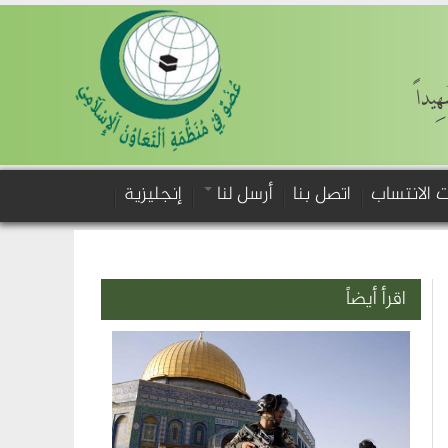
َهِيداً
 الانتساب
اتصل بنا
أرسل لنا
إنجليزية
اقرأ أيضاً