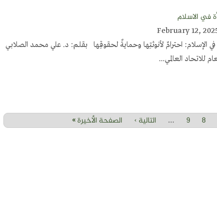
أة في الاسلام
أة في الإسلام: احترامٌ لأنوثتِها وحمايةٌ لحقوقِها بقلم: د. علي محمد الصلابي
ام للاتحاد العالمي...
8
9
التالية ›
الصفحة الأخيرة »
…